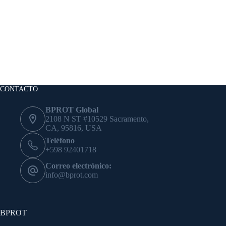
CONTACTO
BPROT Global
2108 N ST #10529 Sacramento,
CA, 95816, USA
Teléfono
+598 92401718
Correo electrónico:
info@bprot.com
BPROT